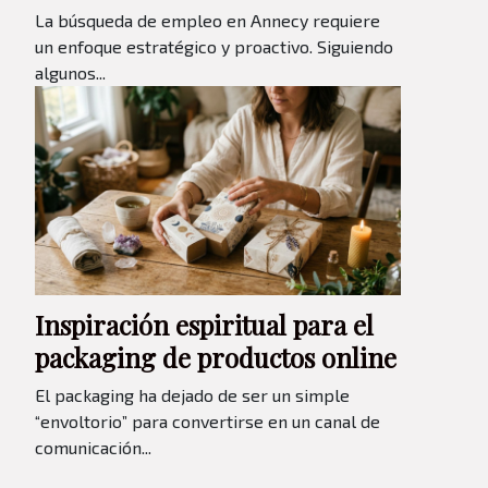
La búsqueda de empleo en Annecy requiere
un enfoque estratégico y proactivo. Siguiendo
algunos...
Inspiración espiritual para el
packaging de productos online
El packaging ha dejado de ser un simple
“envoltorio” para convertirse en un canal de
comunicación...