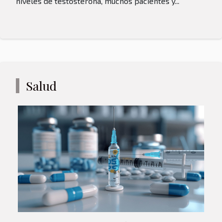
niveles de testosterona, muchos pacientes y...
Salud