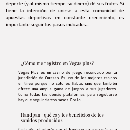
deporte (y al mismo tiempo, su dinero) dé sus frutos. Si
tiene la intención de unirse a esta comunidad de
apuestas deportivas en constante crecimiento, es
importante seguir los pasos indicados...
¿Cómo me registro en Vegas plus?
Vegas Plus es un casino de juego reconocido por la
jurisdicción de Curazao. Es uno de los mejores casinos
en línea porque no sólo es fiable, sino que también
ofrece una amplia gama de juegos a sus jugadores.
Como todas las demás plataformas, para registrarse
hay que seguir ciertos pasos. Por lo...
Handpan : qué es y los beneficios de los
sonidos producidos
Cada año, el interés por el handpan no hace más que