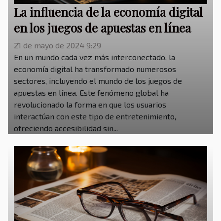
La influencia de la economía digital
en los juegos de apuestas en línea
21 de mayo de 2024 9:29
En un mundo cada vez más interconectado, la
economía digital ha transformado numerosos
sectores, incluyendo el mundo de los juegos de
apuestas en línea. Este fenómeno global ha
revolucionado la forma en que los usuarios
interactúan con este tipo de entretenimiento,
ofreciendo accesibilidad sin...