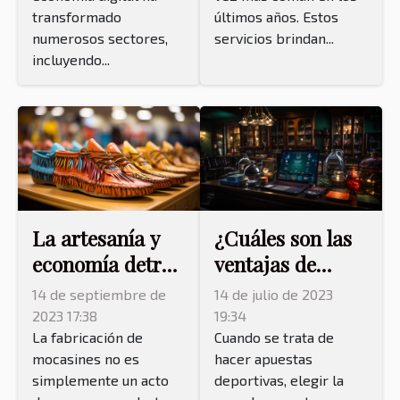
últimos años. Estos
transformado
servicios brindan...
numerosos sectores,
incluyendo...
La artesanía y
¿Cuáles son las
economía detrás
ventajas de
de la producción
elegir SBObet
14 de septiembre de
14 de julio de 2023
de mocasines
como casa de
2023 17:38
19:34
apuestas para
La fabricación de
Cuando se trata de
mocasines no es
hacer apuestas
tus apuestas
simplemente un acto
deportivas, elegir la
deportivas ?