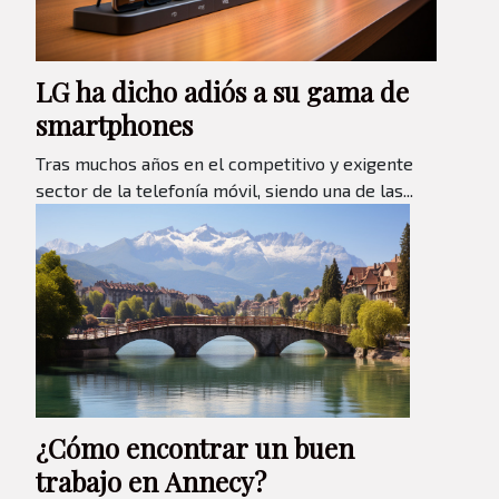
LG ha dicho adiós a su gama de
smartphones
Tras muchos años en el competitivo y exigente
sector de la telefonía móvil, siendo una de las...
¿Cómo encontrar un buen
trabajo en Annecy?