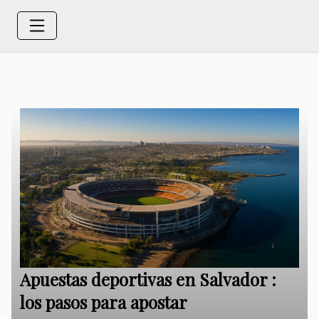
Apuestas deportivas en Salvador :
los pasos para apostar