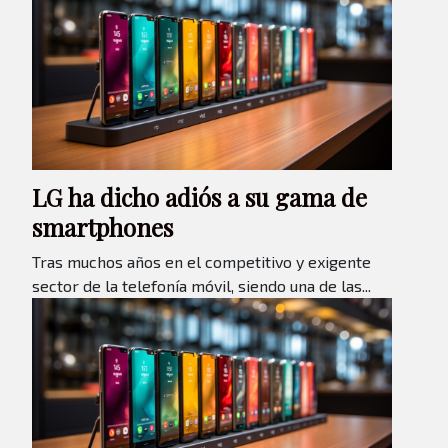
LG ha dicho adiós a su gama de
smartphones
Tras muchos años en el competitivo y exigente
sector de la telefonía móvil, siendo una de las...