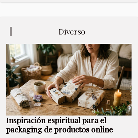
Diverso
Inspiración espiritual para el
packaging de productos online