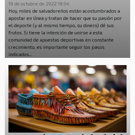
19 de octubre de 2022 18:54
Hoy, miles de salvadoreños están acostumbrados a
apostar en línea y tratan de hacer que su pasión por
el deporte (y al mismo tiempo, su dinero) dé sus
frutos. Si tiene la intención de unirse a esta
comunidad de apuestas deportivas en constante
crecimiento, es importante seguir los pasos
indicados...