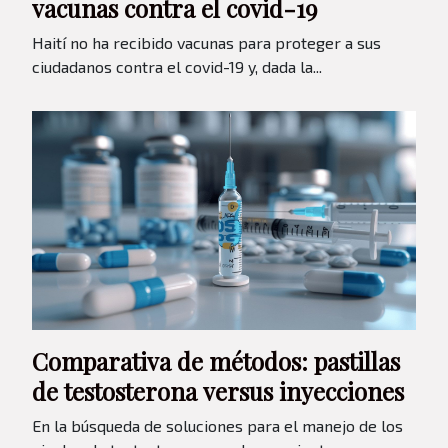
vacunas contra el covid-19
Haití no ha recibido vacunas para proteger a sus
ciudadanos contra el covid-19 y, dada la...
Comparativa de métodos: pastillas
de testosterona versus inyecciones
En la búsqueda de soluciones para el manejo de los